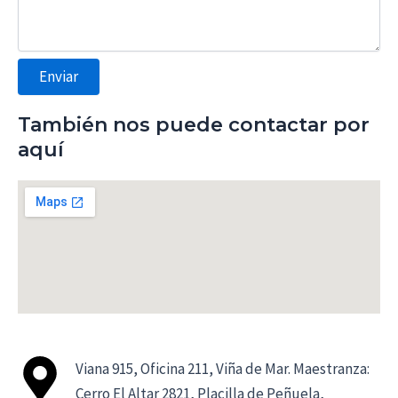
f
o
n
Enviar
o
N
También nos puede contactar por
o
aquí
m
b
r
e
Viana 915, Oficina 211, Viña de Mar. Maestranza:
Cerro El Altar 2821, Placilla de Peñuela,