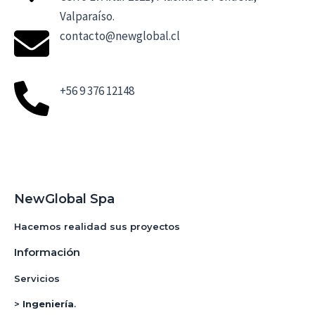
Valparaíso.
contacto@newglobal.cl
+56 9 376 12148
NewGlobal Spa
Hacemos realidad sus proyectos
Información
Servicios
>
Ingeniería
.