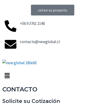
Ir
al
cotice su proyecto
contenido
+56 9 3761 2148
contacto@newglobal.cl
Menú
CONTACTO
Solicite su Cotización