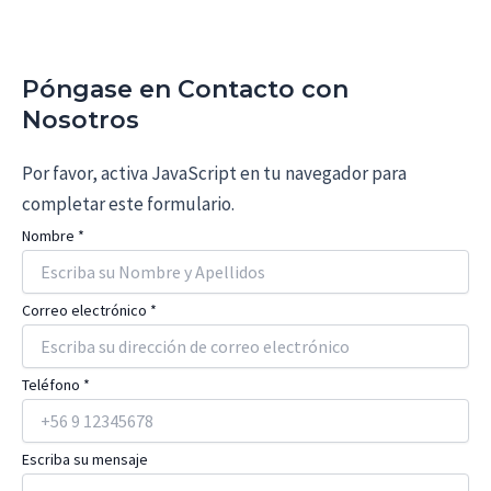
Póngase en Contacto con
Nosotros
Por favor, activa JavaScript en tu navegador para
completar este formulario.
Nombre
*
s
Correo electrónico
*
u
T
Teléfono
*
e
l
Escriba su mensaje
é